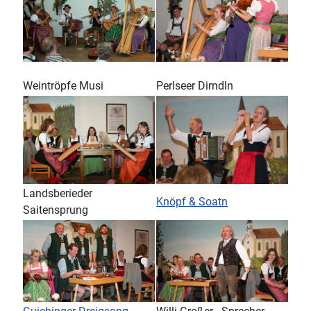
Weintröpfe Musi
Perlseer Dirndln
Landsberieder
Knöpf & Soatn
Saitensprung