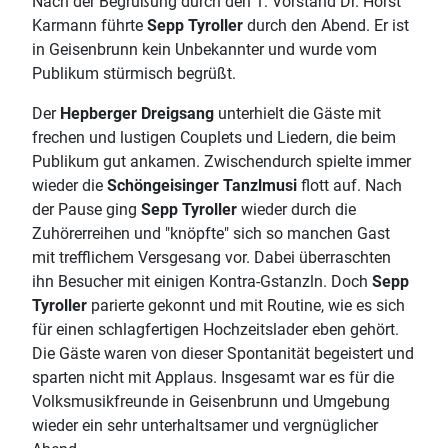
Nach der Begrüßung durch den 1. Vorstand Dr. Horst
Karmann führte
Sepp Tyroller
durch den Abend. Er ist
in Geisenbrunn kein Unbekannter und wurde vom
Publikum stürmisch begrüßt.
Der
Hepberger Dreigsang
unterhielt die Gäste mit
frechen und lustigen Couplets und Liedern, die beim
Publikum gut ankamen. Zwischendurch spielte immer
wieder die
Schöngeisinger Tanzlmusi
flott auf. Nach
der Pause ging
Sepp Tyroller
wieder durch die
Zuhörerreihen und "knöpfte" sich so manchen Gast
mit trefflichem Versgesang vor. Dabei überraschten
ihn Besucher mit einigen Kontra-Gstanzln. Doch
Sepp
Tyroller
parierte gekonnt und mit Routine, wie es sich
für einen schlagfertigen Hochzeitslader eben gehört.
Die Gäste waren von dieser Spontanität begeistert und
sparten nicht mit Applaus. Insgesamt war es für die
Volksmusikfreunde in Geisenbrunn und Umgebung
wieder ein sehr unterhaltsamer und vergnüglicher