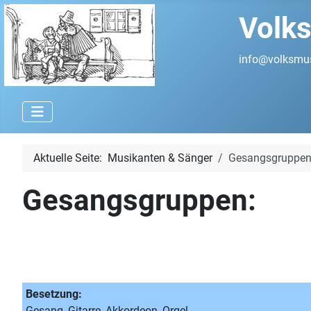
Volks
info@volksmus
Aktuelle Seite:
Musikanten & Sänger
Gesangsgruppe
Gesangsgruppen:
Besetzung:
Gesang, Gitarre, Akkordeon, Orgel