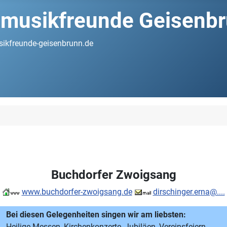
musikfreunde Geisenbru
ikfreunde-geisenbrunn.de
n
Buchdorfer Zwoigsang
www.buchdorfer-zwoigsang.de
dirschinger.erna@....
Bei diesen Gelegenheiten singen wir am liebsten:
Heilige-Messen, Kirchenkonzerte, Jubiläen, Vereinsfeiern,