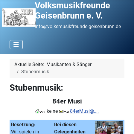
Volksmusikfreunde
Geisenbrunn e. V.
info@volksmusikfreunde-geisenbrunn.de
Aktuelle Seite:
Musikanten & Sänger
Stubenmusik
Stubenmusik:
84er Musi
keine
84erMusi@....
Besetzung:
Bei diesen
Wir spielen in
Gelegenheiten