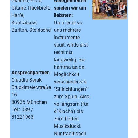
Okarina, Flöte,
Gelegenheiten
Gitarre, Hackbrett,
spielen wir am
Harfe,
liebsten:
Kontrabass,
Da a jeder vo
Bariton, Steirische
uns mehrere
Instrumente
spuit, wirds erst
recht nia
langweilig. So
hamma aa de
Ansprechpartner:
Möglichkeit
Claudia Serak
verschiedenste
Brücklmeierstraße
“Stilrichtungen”
16
zum Spuin. Also
80935 München
vo langsam (für
Tel.: 089 /
d´Kiacha) bis
31221963
zum flotten
Musikstückl.
Nur traditionell