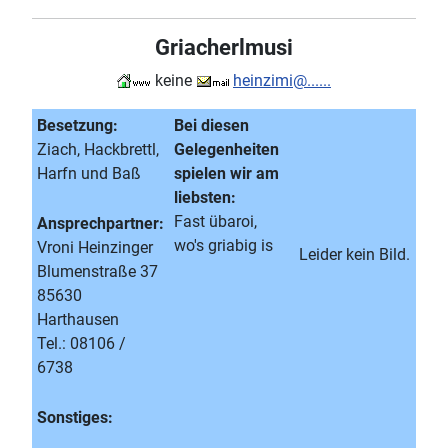
Griacherlmusi
keine
heinzimi@......
Besetzung:
Bei diesen
Ziach, Hackbrettl,
Gelegenheiten
Harfn und Baß
spielen wir am
liebsten:
Fast übaroi,
Ansprechpartner:
wo's griabig is
Vroni Heinzinger
Leider kein Bild.
Blumenstraße 37
85630
Harthausen
Tel.: 08106 /
6738
Sonstiges: