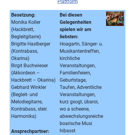
Plattform
Besetzung:
Bei diesen
Monika Koller
Gelegenheiten
(Hackbrett,
spielen wir am
Begleitgitarre)
liebsten:
Brigitte Haslberger
Hoagartn, Sänger- u.
(Kontrabass,
Musikantentreffen,
Okarina)
kirchliche
Birgit Buchwieser
Veranstaltungen,
(Akkordeon –
Familienfeiern,
Hackbrett – Okarina)
Geburtstage,
Gebhard Winkler
Taufen, Adventliche
(Begleit- und
Veranstaltungen,
Melodiegitarre,
kurz gsogt, übaroi,
Kontrabass, steir.
wo a scheene,
Harmonika)
abwechslungsreiche
boarische Musi
hibasst
Ansprechpartner: