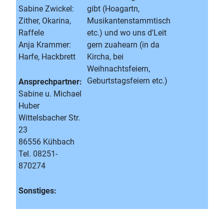
Sabine Zwickel:
gibt (Hoagartn,
Zither, Okarina,
Musikantenstammtisch
Raffele
etc.) und wo uns d'Leit
Anja Krammer:
gern zuahearn (in da
Harfe, Hackbrett
Kircha, bei
Weihnachtsfeiern,
Geburtstagsfeiern etc.)
Ansprechpartner:
Sabine u. Michael
Huber
Wittelsbacher Str.
23
86556 Kühbach
Tel. 08251-
870274
Sonstiges: