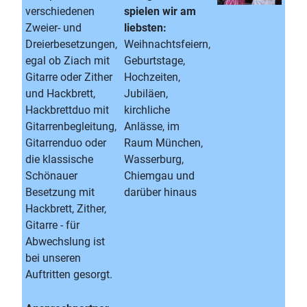
verschiedenen
spielen wir am
Zweier- und
liebsten:
Dreierbesetzungen,
Weihnachtsfeiern,
egal ob Ziach mit
Geburtstage,
Gitarre oder Zither
Hochzeiten,
und Hackbrett,
Jubiläen,
Hackbrettduo mit
kirchliche
Gitarrenbegleitung,
Anlässe, im
Gitarrenduo oder
Raum München,
die klassische
Wasserburg,
Schönauer
Chiemgau und
Besetzung mit
darüber hinaus
Hackbrett, Zither,
Gitarre - für
Abwechslung ist
bei unseren
Auftritten gesorgt.