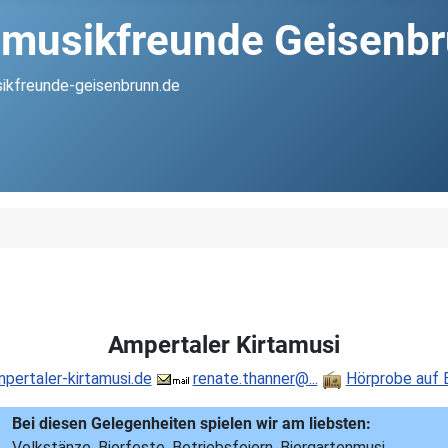
musikfreunde Geisenbru
ikfreunde-geisenbrunn.de
Ampertaler Kirtamusi
ertaler-kirtamusi.de
renate.thanner@...
Hörprobe auf 
Bei diesen Gelegenheiten spielen wir am liebsten:
Volkstänze, Bierfeste, Betriebsfeiern, Biergartenmusi,