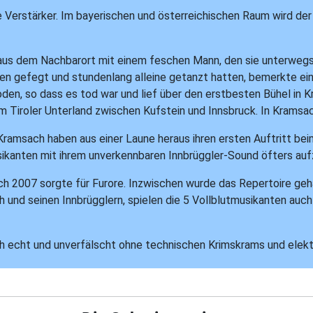
Verstärker. Im bayerischen und österreichischen Raum wird der B
en aus dem Nachbarort mit einem feschen Mann, den sie unterwe
n gefegt und stundenlang alleine getanzt hatten, bemerkte ein
den, so dass es tod war und lief über den erstbesten Bühel in 
 im Tiroler Unterland zwischen Kufstein und Innsbruck. In Krams
Kramsach haben aus einer Laune heraus ihren ersten Auftritt bei
sikanten mit ihrem unverkennbaren Innbrüggler-Sound öfters auf
ch 2007 sorgte für Furore. Inzwischen wurde das Repertoire geh
und seinen Innbrügglern, spielen die 5 Vollblutmusikanten auc
lich echt und unverfälscht ohne technischen Krimskrams und elekt