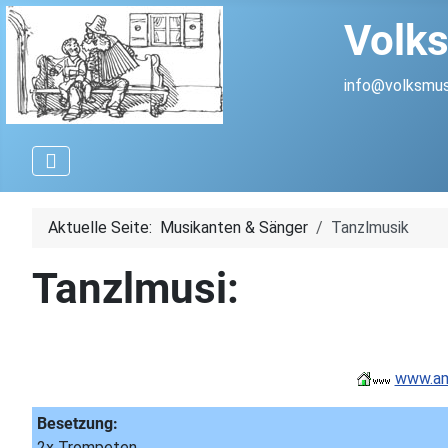
Volks
info@volksmus
Aktuelle Seite:
Musikanten & Sänger
Tanzlmusik
Tanzlmusi:
www.amp
Besetzung:
2x Trompeten,