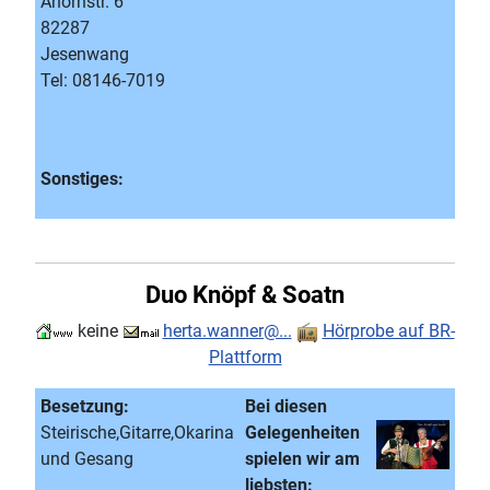
Ahornstr. 6
82287
Jesenwang
Tel: 08146-7019
Sonstiges:
Duo Knöpf & Soatn
keine
herta.wanner@...
Hörprobe auf BR-
Plattform
Besetzung:
Bei diesen
Steirische,Gitarre,Okarina
Gelegenheiten
und Gesang
spielen wir am
liebsten: