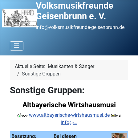
Volksmusikfreunde
Geisenbrunn e. V.
info@volksmusikfreunde-geisenbrunn.de
Aktuelle Seite:
Musikanten & Sänger
Sonstige Gruppen
Sonstige Gruppen:
Altbayerische Wirtshausmusi
www.altbayerische-wirtshausmusi.de
info@...
Besetzung:
Bei diesen