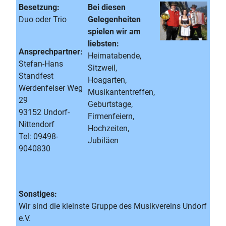
Besetzung:
Bei diesen
Duo oder Trio
Gelegenheiten
spielen wir am
liebsten:
Ansprechpartner:
Heimatabende,
Stefan-Hans
Sitzweil,
Standfest
Hoagarten,
Werdenfelser Weg
Musikantentreffen,
29
Geburtstage,
93152 Undorf-
Firmenfeiern,
Nittendorf
Hochzeiten,
Tel: 09498-
Jubiläen
9040830
Sonstiges:
Wir sind die kleinste Gruppe des Musikvereins Undorf
e.V.